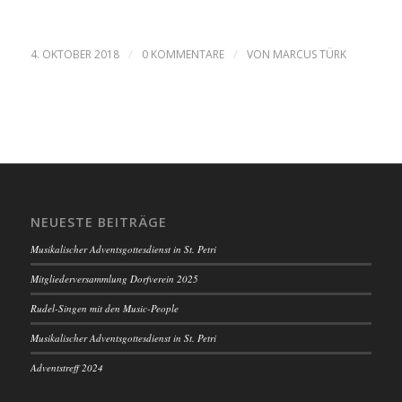
/
/
4. OKTOBER 2018
0 KOMMENTARE
VON
MARCUS TÜRK
NEUESTE BEITRÄGE
Musikalischer Adventsgottesdienst in St. Petri
Mitgliederversammlung Dorfverein 2025
Rudel-Singen mit den Music-People
Musikalischer Adventsgottesdienst in St. Petri
Adventstreff 2024