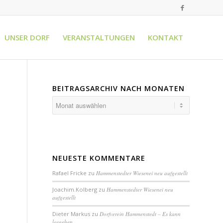
UNSER DORF
VERANSTALTUNGEN
KONTAKT
BEITRAGSARCHIV NACH MONATEN
NEUESTE KOMMENTARE
Rafael Fricke
zu
Hammenstedter Wiesenei neu aufgestellt
Joachim.Kolberg
zu
Hammenstedter Wiesenei neu
aufgestellt
Dieter Markus
zu
Dorfverein Hammenstedt – Es kann
losgehen