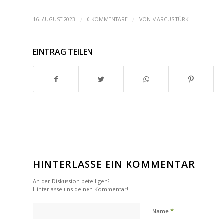
/
/
16. AUGUST 2023
0 KOMMENTARE
VON
MARCUS TÜRK
EINTRAG TEILEN
HINTERLASSE EIN KOMMENTAR
An der Diskussion beteiligen?
Hinterlasse uns deinen Kommentar!
*
Name