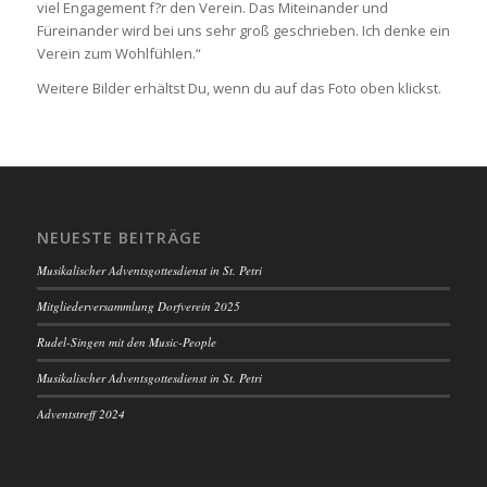
viel Engagement f?r den Verein. Das Miteinander und
Füreinander wird bei uns sehr groß geschrieben. Ich denke ein
Verein zum Wohlfühlen.“
Weitere Bilder erhältst Du, wenn du auf das Foto oben klickst.
NEUESTE BEITRÄGE
Musikalischer Adventsgottesdienst in St. Petri
Mitgliederversammlung Dorfverein 2025
Rudel-Singen mit den Music-People
Musikalischer Adventsgottesdienst in St. Petri
Adventstreff 2024