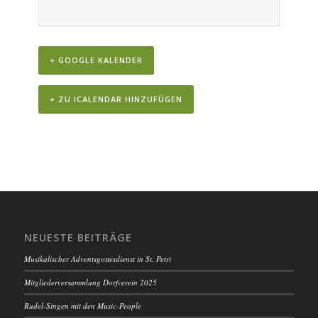
+ GOOGLE KALENDER
+ ZU ICALENDAR HINZUFÜGEN
VERANSTALTUNGS-
NAVIGATION
NEUESTE BEITRÄGE
Musikalischer Adventsgottesdienst in St. Petri
Mitgliederversammlung Dorfverein 2025
Rudel-Singen mit den Music-People