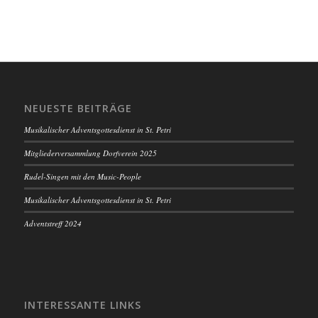
VERANSTALTUNGS-
NAVIGATION
NEUESTE BEITRÄGE
Musikalischer Adventsgottesdienst in St. Petri
Mitgliederversammlung Dorfverein 2025
Rudel-Singen mit den Music-People
Musikalischer Adventsgottesdienst in St. Petri
Adventstreff 2024
INTERESSANTE LINKS