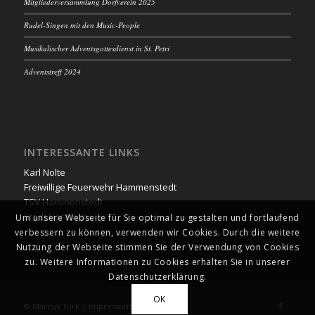
Mitgliederversammlung Dorfverein 2025
Rudel-Singen mit den Music-People
Musikalischer Adventsgottesdienst in St. Petri
Adventstreff 2024
INTERESSANTE LINKS
Karl Nolte
Freiwillige Feuerwehr Hammenstedt
TSV Hammenstedt
Stadt Northeim
Um unsere Webseite für Sie optimal zu gestalten und fortlaufend
verbessern zu können, verwenden wir Cookies. Durch die weitere
Nutzung der Webseite stimmen Sie der Verwendung von Cookies
zu. Weitere Informationen zu Cookies erhalten Sie in unserer
Datenschutzerklärung.
OK
© Marcus Türk |
Impressum
|
Datenschutz