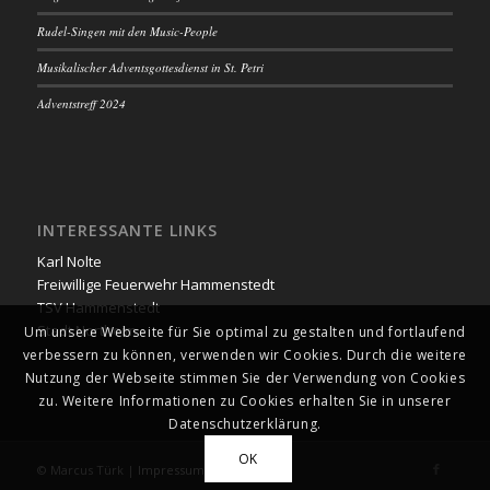
Rudel-Singen mit den Music-People
Musikalischer Adventsgottesdienst in St. Petri
Adventstreff 2024
INTERESSANTE LINKS
Karl Nolte
Freiwillige Feuerwehr Hammenstedt
TSV Hammenstedt
Stadt Northeim
Um unsere Webseite für Sie optimal zu gestalten und fortlaufend
verbessern zu können, verwenden wir Cookies. Durch die weitere
Nutzung der Webseite stimmen Sie der Verwendung von Cookies
zu. Weitere Informationen zu Cookies erhalten Sie in unserer
Datenschutzerklärung.
OK
© Marcus Türk |
Impressum
|
Datenschutz