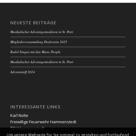
NEUESTE BEITRÄGE
Musikalischer Adventsgottesdienst in St. Petri
Mitgliederversammlung Dorfverein 2025
Rudel-Singen mit den Music-People
Musikalischer Adventsgottesdienst in St. Petri
Adventstreff 2024
INTERESSANTE LINKS
Karl Nolte
Freiwillige Feuerwehr Hammenstedt
TSV Hammenstedt
Stadt Northeim
Um unsere Webseite für Sie optimal zu gestalten und fortlaufend