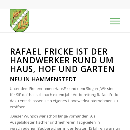
RAFAEL FRICKE IST DER
HANDWERKER RUND UM
HAUS, HOF UND GARTEN
NEU IN HAMMENSTEDT
Unter dem Firmennamen HausFix und dem Slogan „Wir sind
für SIE da“ hat sich nach einem Jahr Vorbereitung Rafael Fricke
dazu entschlossen sein eigenes Handwerksunternehmen zu
eröffnen:
„Dieser Wunsch war schon lange vorhanden. Als
Ausgebildeter Tischler und mehreren Tätigkeiten in
verschiedenen Baubereichen in den letzten 15 Jahren war nun