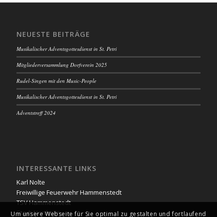
NEUESTE BEITRÄGE
Musikalischer Adventsgottesdienst in St. Petri
Mitgliederversammlung Dorfverein 2025
Rudel-Singen mit den Music-People
Musikalischer Adventsgottesdienst in St. Petri
Adventstreff 2024
INTERESSANTE LINKS
Karl Nolte
Freiwillige Feuerwehr Hammenstedt
TSV Hammenstedt
Stadt Northeim
Um unsere Webseite für Sie optimal zu gestalten und fortlaufend