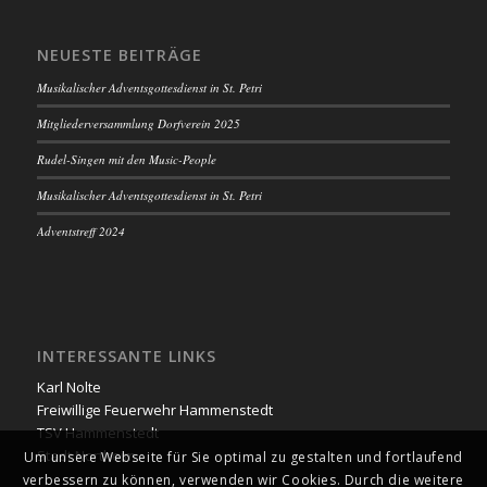
NEUESTE BEITRÄGE
Musikalischer Adventsgottesdienst in St. Petri
Mitgliederversammlung Dorfverein 2025
Rudel-Singen mit den Music-People
Musikalischer Adventsgottesdienst in St. Petri
Adventstreff 2024
INTERESSANTE LINKS
Karl Nolte
Freiwillige Feuerwehr Hammenstedt
TSV Hammenstedt
Stadt Northeim
Um unsere Webseite für Sie optimal zu gestalten und fortlaufend
verbessern zu können, verwenden wir Cookies. Durch die weitere