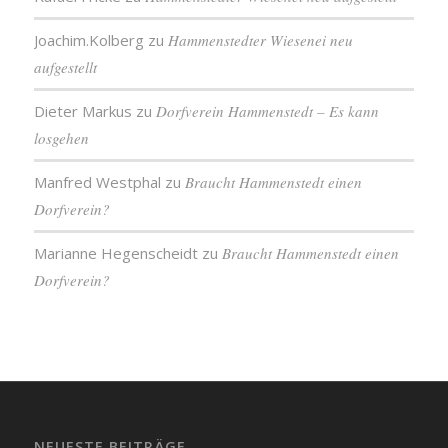
Joachim.Kolberg
zu
Hammenstedter Wiesenei neu
aufgestellt
Dieter Markus
zu
Dorfverein Hammenstedt – Es kann
losgehen
Manfred Westphal
zu
Braucht Hammenstedt einen
Dorfverein?
Marianne Hegenscheidt
zu
Braucht Hammenstedt einen
Dorfverein?
NEUESTE BEITRÄGE