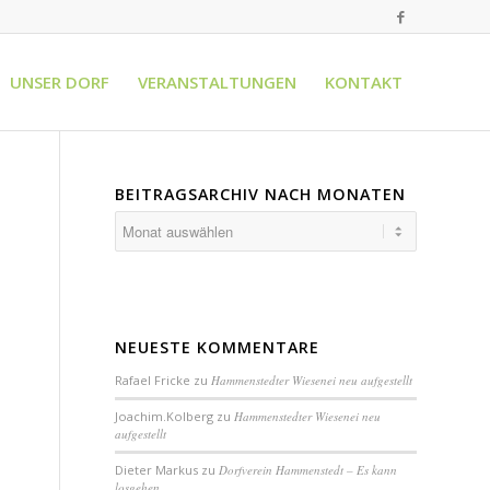
UNSER DORF
VERANSTALTUNGEN
KONTAKT
BEITRAGSARCHIV NACH MONATEN
NEUESTE KOMMENTARE
Rafael Fricke
zu
Hammenstedter Wiesenei neu aufgestellt
Joachim.Kolberg
zu
Hammenstedter Wiesenei neu
aufgestellt
Dieter Markus
zu
Dorfverein Hammenstedt – Es kann
losgehen