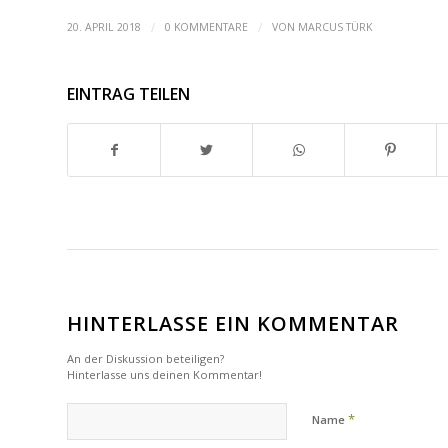
/
/
20. APRIL 2018
0 KOMMENTARE
VON
MARCUS TÜRK
EINTRAG TEILEN
HINTERLASSE EIN KOMMENTAR
An der Diskussion beteiligen?
Hinterlasse uns deinen Kommentar!
*
Name