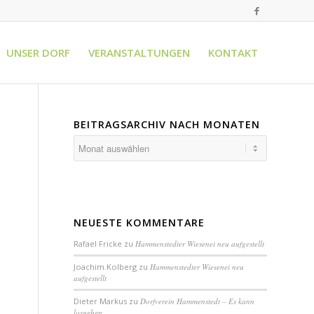
UNSER DORF
VERANSTALTUNGEN
KONTAKT
BEITRAGSARCHIV NACH MONATEN
NEUESTE KOMMENTARE
Rafael Fricke
zu
Hammenstedter Wiesenei neu aufgestellt
Joachim.Kolberg
zu
Hammenstedter Wiesenei neu
aufgestellt
Dieter Markus
zu
Dorfverein Hammenstedt – Es kann
losgehen