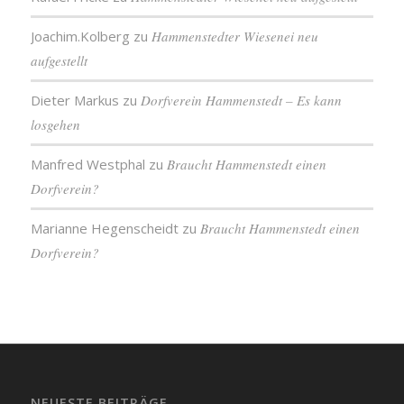
Joachim.Kolberg
zu
Hammenstedter Wiesenei neu
aufgestellt
Dieter Markus
zu
Dorfverein Hammenstedt – Es kann
losgehen
Manfred Westphal
zu
Braucht Hammenstedt einen
Dorfverein?
Marianne Hegenscheidt
zu
Braucht Hammenstedt einen
Dorfverein?
NEUESTE BEITRÄGE