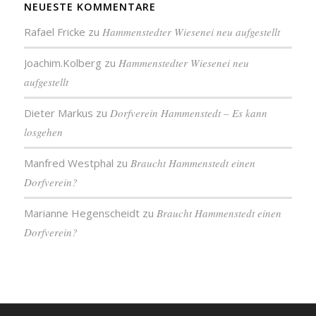
NEUESTE KOMMENTARE
Rafael Fricke
zu
Hammenstedter Wiesenei neu aufgestellt
Joachim.Kolberg
zu
Hammenstedter Wiesenei neu
aufgestellt
Dieter Markus
zu
Dorfverein Hammenstedt – Es kann
losgehen
Manfred Westphal
zu
Braucht Hammenstedt einen
Dorfverein?
Marianne Hegenscheidt
zu
Braucht Hammenstedt einen
Dorfverein?