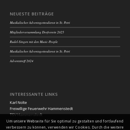
NEUESTE BEITRÄGE
Musikalischer Adventsgottesdienst in St. Petri
Mitgliederversammlung Dorfverein 2025
Rudel-Singen mit den Music-People
Musikalischer Adventsgottesdienst in St. Petri
Adventstreff 2024
INTERESSANTE LINKS
Karl Nolte
Freiwillige Feuerwehr Hammenstedt
TSV Hammenstedt
Stadt Northeim
Um unsere Webseite für Sie optimal zu gestalten und fortlaufend
verbessern zu können, verwenden wir Cookies. Durch die weitere